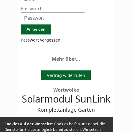
Passwort::
Passwort vergessen
Mehr über...
Vertrag widerrufen
Wortwolke
Solarmodul SunLink
Komplettanlage Garten
Energiesparlampe
Kühltruhe
Cookies auf der Webseite:
Cookies helfen uns dabei, die
Dienste für Sie bestmöglich bereit zu stellen. Wir setzen
Laderegler
LED