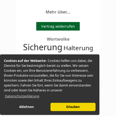
Mehr über...
Vertrag widerrufen
Wortwolke
Sicherung
Halterung
Solarmodul
Batteriezubehör
Cookies auf der Webseite:
Cookies helfen uns dabei, die
SunLink
Dienste für Sie bestmöglich bereit zu stellen. Wir setzen
LED
Lithium Ionen
Cookies ein, um Ihre Benutzererfahrung zu verbessern,
Ihnen Produkte vorzustellen, die für Sie von Interesse sein
könnten sowie den Inhalt Ihres Einkaufswagens zu
speichern. Fahren Sie fort, wenn Sie damit einverstanden
sind oder lesen Sie Näheres in unserer
Datenschutzerklärung
© 2026 -
Solar-qqq.de
Ablehnen
Erlauben