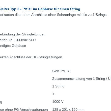
iter Typ 2 - PV1/1 im Gehäuse für einen String
rkasten dient dem Anschluss einer Solaranlage mit bis zu 1 Strings.
erbindung der Stringleitungen
eiter 3P 1000Vdc SPD
tändiges Gehäuse
ekten Anschluss der DC-Stringleitungen
GAK-PV 1/1
Zusammenschaltung von 1 String / 
1 String
1
ng
1000 V
e ohne PG-Verschraubungen
128 x 201 x 120 mm