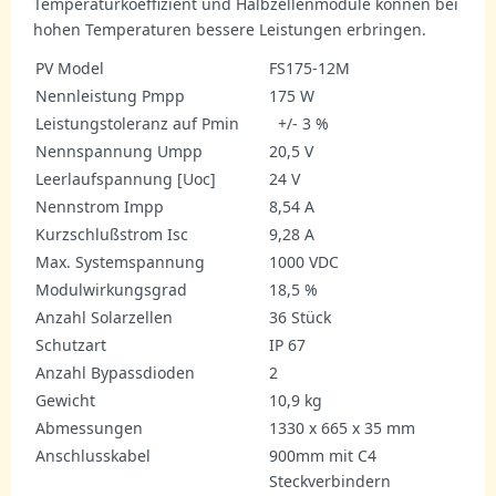
Temperaturkoeffizient und Halbzellenmodule können bei
hohen Temperaturen bessere Leistungen erbringen.
PV Model
FS175-12M
Nennleistung Pmpp
175 W
Leistungstoleranz auf Pmin
+/- 3 %
Nennspannung Umpp
20,5 V
Leerlaufspannung [Uoc]
24 V
Nennstrom Impp
8,54 A
Kurzschlußstrom Isc
9,28 A
Max. Systemspannung
1000 VDC
Modulwirkungsgrad
18,5 %
Anzahl Solarzellen
36 Stück
Schutzart
IP 67
Anzahl Bypassdioden
2
Gewicht
10,9 kg
Abmessungen
1330 x 665 x 35 mm
Anschlusskabel
900mm mit C4
Steckverbindern