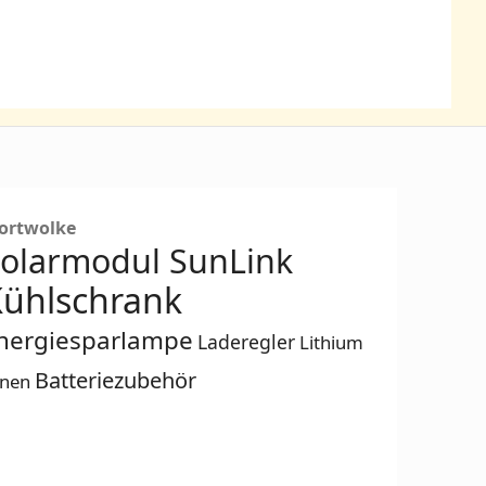
ortwolke
olarmodul SunLink
ühlschrank
nergiesparlampe
Laderegler
Lithium
Batteriezubehör
onen