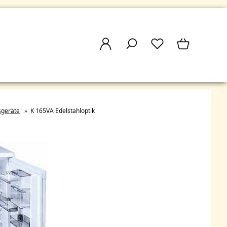
sgeräte
»
K 165VA Edelstahloptik