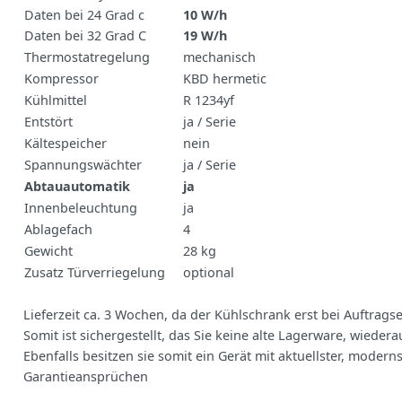
Daten bei 24 Grad c
10 W/h
Daten bei 32 Grad C
19 W/h
Thermostatregelung
mechanisch
Kompressor
KBD hermetic
Kühlmittel
R 1234yf
Entstört
ja / Serie
Kältespeicher
nein
Spannungswächter
ja / Serie
Abtauautomatik
ja
Innenbeleuchtung
ja
Ablagefach
4
Gewicht
28 kg
Zusatz Türverriegelung
optional
Lieferzeit ca. 3 Wochen, da der Kühlschrank erst bei Auftrags
Somit ist sichergestellt, das Sie keine alte Lagerware, wieder
Ebenfalls besitzen sie somit ein Gerät mit aktuellster, moder
Garantieansprüchen