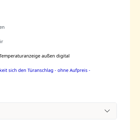
den
ir
 Temperaturanzeige außen digital
eit sich den Türanschlag - ohne Aufpreis -