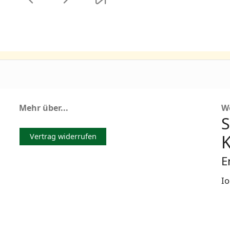
Mehr über...
W
S
K
Vertrag widerrufen
E
I