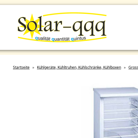
Startseite
»
Kühlgeräte, Kühltruhen, Kühlschränke, Kühlboxen
»
Gros