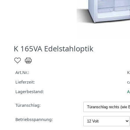
K 165VA Edelstahloptik
Art.Nr.:
K
Lieferzeit:
c
Lagerbestand:
A
Türanschlag:
Betriebsspannung: