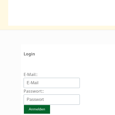
Login
E-Mail::
Passwort::