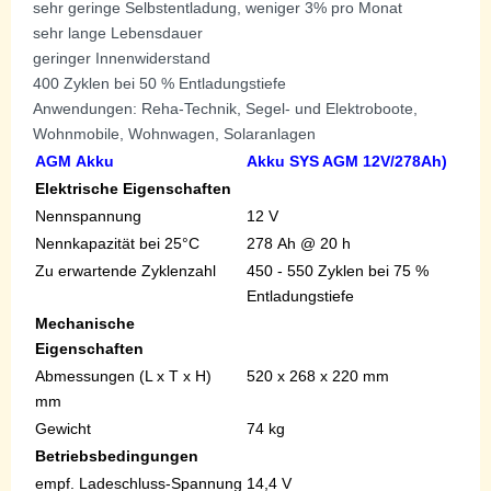
sehr geringe Selbstentladung, weniger 3% pro Monat
sehr lange Lebensdauer
geringer Innenwiderstand
400 Zyklen bei 50 % Entladungstiefe
Anwendungen: Reha-Technik, Segel- und Elektroboote,
Wohnmobile, Wohnwagen, Solaranlagen
AGM Akku
Akku SYS
AGM 12V/278Ah)
Elektrische Eigenschaften
Nennspannung
12 V
Nennkapazität bei 25°C
278 Ah
@ 20 h
Zu erwartende Zyklenzahl
450 - 550 Zyklen bei 75 %
Entladungstiefe
Mechanische
Eigenschaften
Abmessungen (L x T x H)
520 x 268 x 220 mm
mm
Gewicht
74 kg
Betriebsbedingungen
empf. Ladeschluss-Spannung
14,4 V