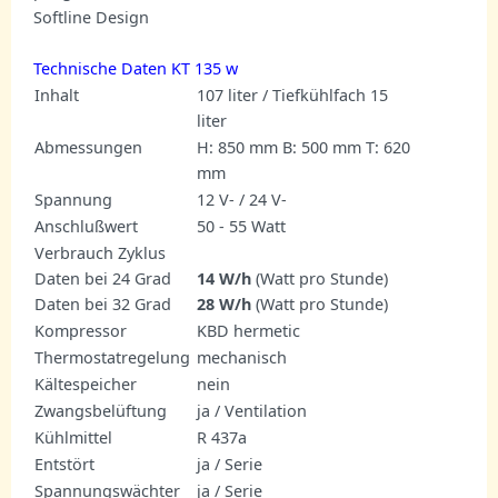
Softline Design
Technische Daten KT 135 w
Inhalt
107 liter / Tiefkühlfach 15
liter
Abmessungen
H: 850 mm B: 500 mm T: 620
mm
Spannung
12 V- / 24 V-
Anschlußwert
50 - 55 Watt
Verbrauch Zyklus
Daten bei 24 Grad
14 W/h
(Watt pro Stunde)
Daten bei 32 Grad
28 W/h
(Watt pro Stunde)
Kompressor
KBD hermetic
Thermostatregelung
mechanisch
Kältespeicher
nein
Zwangsbelüftung
ja / Ventilation
Kühlmittel
R 437a
Entstört
ja / Serie
Spannungswächter
ja / Serie