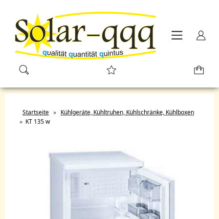
Startseite
»
Kühlgeräte, Kühltruhen, Kühlschränke, Kühlboxen
»
KT 135 w